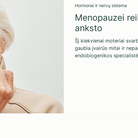
Hormonai ir nervų sistema
Menopauzei reik
anksto
Šį kiekvienai moteriai svar
gaubia įvairūs mitai ir nep
endobiogenikos specialistės