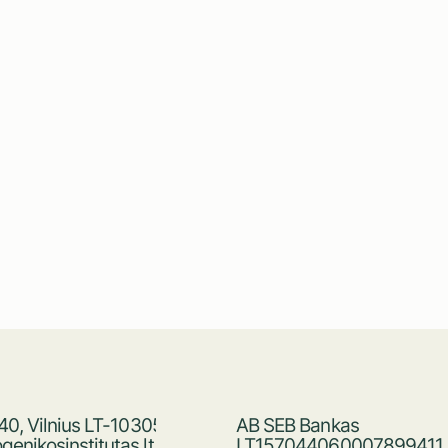
 40, Vilnius LT-10305
AB SEB Bankas
enikosinstitutas.lt
LT157044060007899411