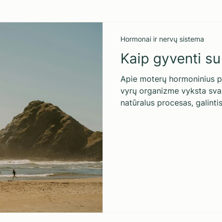
Hormonai ir nervų sistema
Kaip gyventi s
Apie moterų hormoninius po
vyrų organizme vyksta sva
natūralus procesas, galintis
savijautą. Kodėl keičiasi vy
hormonai veikia jų kūną ir
lengviau prisitaikyti prie 
gydytoja, endobiogenikos s
gydytojas, psichoterapeuta
MOTERŲ HORM