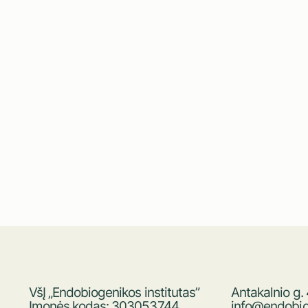
VšĮ „Endobiogenikos institutas”
Antakalnio g.
Įmonės kodas: 303053744
info@endobiog