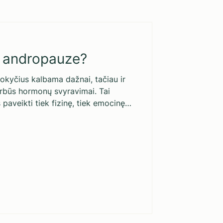
u andropauze?
kyčius kalbama dažnai, tačiau ir
rbūs hormonų svyravimai. Tai
 paveikti tiek fizinę, tiek emocinę
rų nuotaika ir energijos lygis? Kaip
 psichiką? Apie andropauzę ir būdus
šių pokyčių pasakoja šeimos
pecialistė Yuliya Asovskaja ir
s Dainius Jakučionis. APIE