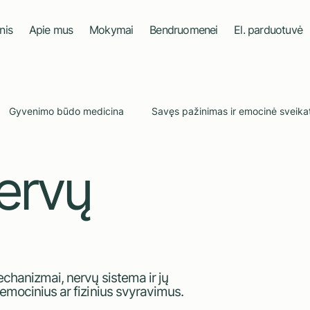
nis
Apie mus
Mokymai
Bendruomenei
El. parduotuvė
Gyvenimo būdo medicina
Savęs pažinimas ir emocinė sveika
ervų
as
Vaistažolės
Naujienlaiškis
echanizmai, nervų sistema ir jų
 emocinius ar fizinius svyravimus.