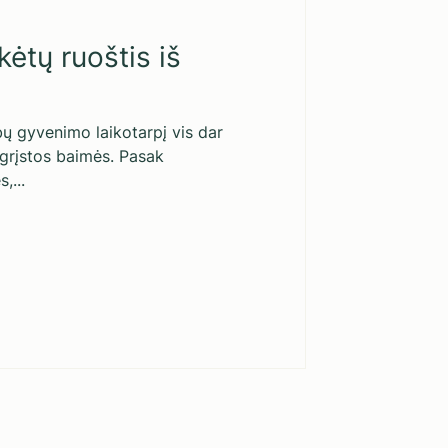
ėtų ruoštis iš
bų gyvenimo laikotarpį vis dar
agrįstos baimės. Pasak
,...