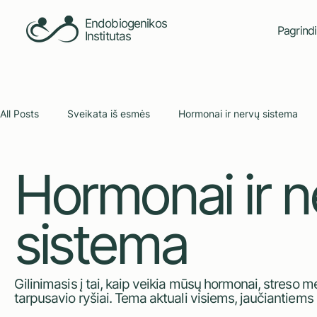
Endobiogenikos
Pagrindi
Institutas
All Posts
Sveikata iš esmės
Hormonai ir nervų sistema
Hormonai ir n
Endobiogenika: metodas ir praktika
Bendruomenės bals
sistema
Gilinimasis į tai, kaip veikia mūsų hormonai, streso m
tarpusavio ryšiai. Tema aktuali visiems, jaučiantiems