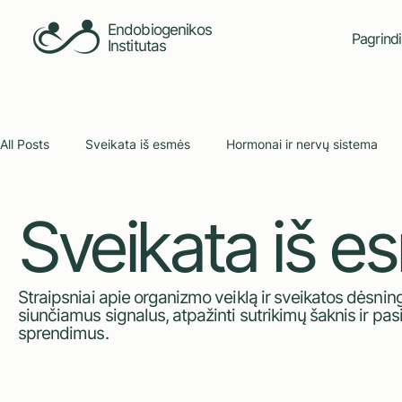
Endobiogenikos
Pagrindi
Institutas
All Posts
Sveikata iš esmės
Hormonai ir nervų sistema
Sveikata iš e
Endobiogenika: metodas ir praktika
Bendruomenės bals
Straipsniai apie organizmo veiklą ir sveikatos dėsni
siunčiamus signalus, atpažinti sutrikimų šaknis ir pasir
sprendimus.