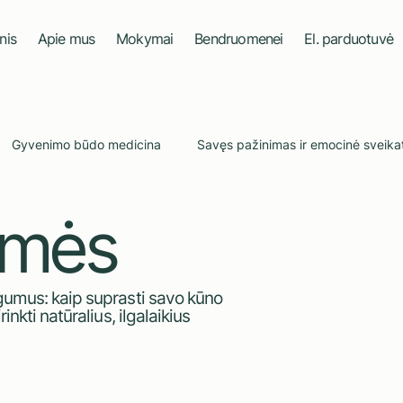
nis
Apie mus
Mokymai
Bendruomenei
El. parduotuvė
Gyvenimo būdo medicina
Savęs pažinimas ir emocinė sveika
smės
as
Vaistažolės
Naujienlaiškis
ngumus: kaip suprasti savo kūno
inkti natūralius, ilgalaikius