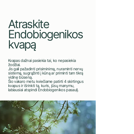
Atraskite
Endobiogenikos
kvapą
Kvapas dažnai pasiekia tai, ko nepasiekia
žodžiai.
Jis gali pažadinti prisiminimą, nuraminti nervų
sistemą, sugrąžinti į kūną ar priminti tam tikrą
vidinę būseną.
Šio vakaro metu kviečiame patirti 4 skirtingus
kvapus ir išrinkti tą, kuris, jūsų manymu,
labiausiai atspindi Endobiogenikos pasaulį.