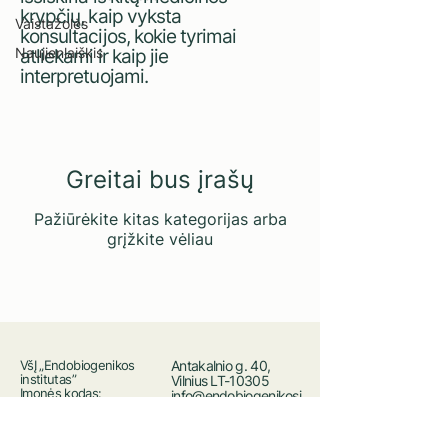
krypčių, kaip vyksta
Vaistažolės
konsultacijos, kokie tyrimai
Naujienlaiškis
atliekami ir kaip jie
interpretuojami.
Greitai bus įrašų
Pažiūrėkite kitas kategorijas arba
grįžkite vėliau
VšĮ „Endobiogenikos
Antakalnio g. 40,
institutas”
Vilnius LT-10305
Įmonės kodas:
info@endobiogenikosi
303053744
nstitutas.lt
PVM kodas:
+370 640 78002
LT100010606517