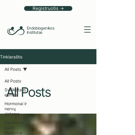
Registruotis →
Endobiogenikos
Institutas
Tinklaraštis
All Posts
All Posts
All Posts
Sveikata iš
esmės
Hormonai ir
nervų
sistema
Gyvenimo
būdo
medicina