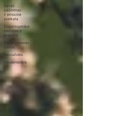
Savęs
pažinimas
ir emocinė
sveikata
Endobiogenika:
metodas ir
praktika
Bendruomenės
balsas
Vaistažolės
Naujienlaiškis