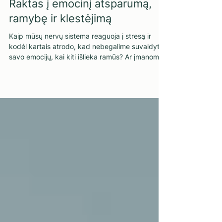
Savęs pažinimas ir emocinė sveikata
Raktas į emocinį atsparumą,
ramybę ir klestėjimą
Kaip mūsų nervų sistema reaguoja į stresą ir
kodėl kartais atrodo, kad nebegalime suvaldyti
savo emocijų, kai kiti išlieka ramūs? Ar įmanoma
perprogramuoti savo reakcijas ir sustiprinti
atsparumą? Ar kada esate susimąstę, kodėl vieni
iš mūsų stresines situacijas įveikia lengvai, net su
šypsena, o kiti praranda pusiausvyrą, palūžta?
Atsakymas slypi mūsų nervų sistemos
„tolerancijos lange“ – riboje, kuri lemia, kaip
atlaikome gyvenimo iššūkius. Amerikietė
Elizabeth A. Stanley i